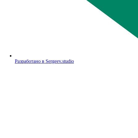
Разработано в Sergeev.studio
ОГРН 1217700648923
ИНН 9729317926
КПП 772901001
Политика конфиденциальности
Пользовательское соглашение